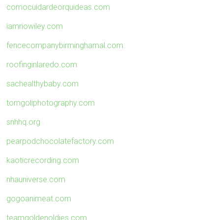
comocuidardeorquideas.com
iamriowiley.com
fencecompanybirminghamal.com
roofinginlaredo.com
sachealthybaby.com
tomgoliphotography.com
snhhq.org
pearpodchocolatefactory.com
kaoticrecording.com
nhauniverse.com
gogoanimeat.com
teamgoldenoldies.com