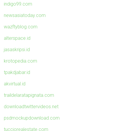
indigo99.com
newsasiatoday.com
wazftyblog.com
alterspace.id
jasaskripsi.id
krotopedia.com
tpakdjabar.id
akvirtual.id
traildelaratapignata.com
downloadtwittervideos.net
psdmockupdownload.com
tucciorealestate.com