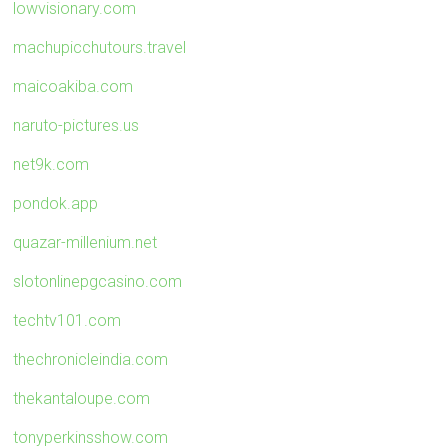
lowvisionary.com
machupicchutours.travel
maicoakiba.com
naruto-pictures.us
net9k.com
pondok.app
quazar-millenium.net
slotonlinepgcasino.com
techtv101.com
thechronicleindia.com
thekantaloupe.com
tonyperkinsshow.com