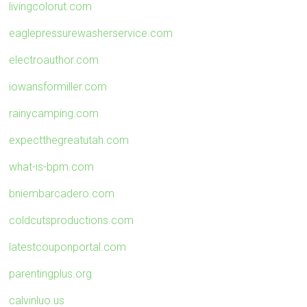
livingcolorut.com
eaglepressurewasherservice.com
electroauthor.com
iowansformiller.com
rainycamping.com
expectthegreatutah.com
what-is-bpm.com
bniembarcadero.com
coldcutsproductions.com
latestcouponportal.com
parentingplus.org
calvinluo.us