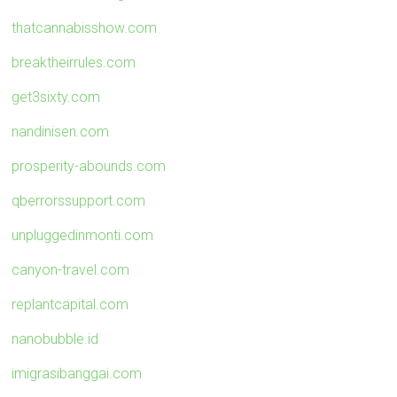
thatcannabisshow.com
breaktheirrules.com
get3sixty.com
nandinisen.com
prosperity-abounds.com
qberrorssupport.com
unpluggedinmonti.com
canyon-travel.com
replantcapital.com
nanobubble.id
imigrasibanggai.com