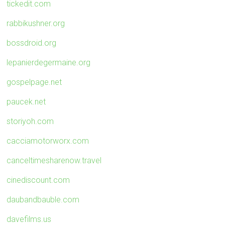
tickedit.com
rabbikushner.org
bossdroid.org
lepanierdegermaine.org
gospelpage.net
paucek.net
storiyoh.com
cacciamotorworx.com
canceltimesharenow.travel
cinediscount.com
daubandbauble.com
davefilms.us