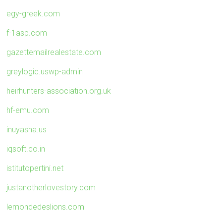
egy-greek.com
f-1asp.com
gazettemailrealestate.com
greylogic.uswp-admin
heirhunters-association.org.uk
hf-emu.com
inuyasha.us
iqsoft.co.in
istitutopertini.net
justanotherlovestory.com
lemondedeslions.com