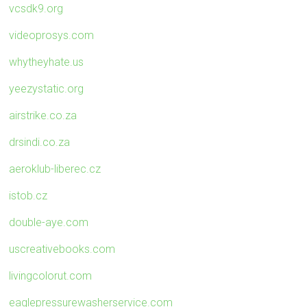
vcsdk9.org
videoprosys.com
whytheyhate.us
yeezystatic.org
airstrike.co.za
drsindi.co.za
aeroklub-liberec.cz
istob.cz
double-aye.com
uscreativebooks.com
livingcolorut.com
eaglepressurewasherservice.com