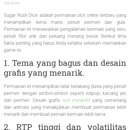
slot online
Sugar Rush Dice adalah permainan slot online terbaru yang
menampilkan tema manis penuh permen dan gula.
Permainan ini menawarkan pengalaman bermain yang seru,
penuh fitur unik dan peluang menang besar. Berikut lima
fakta penting yang harus Anda ketahui sebelum memainkan
game ini.
1. Tema yang bagus dan desain
grafis yang menarik.
Permainan ini menampilkan latar belakang dunia yang penuh
permen dengan simbol-simbol seperti lolipop, kacang jeli,
dan permen. Desain grafis
slot murah4d
yang cemerlang
dan animasi yang menakjubkan membuat permainan lebih
menarik dan membuat pemain bermain lebih lama.
2. RTP tinggi dan volatilitas