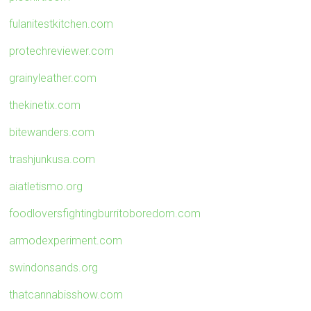
fulanitestkitchen.com
protechreviewer.com
grainyleather.com
thekinetix.com
bitewanders.com
trashjunkusa.com
aiatletismo.org
foodloversfightingburritoboredom.com
armodexperiment.com
swindonsands.org
thatcannabisshow.com