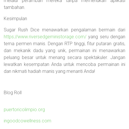
melalui peramban mereka tanpa memerlukan aplikasi
tambahan.
Kesimpulan
Sugar Rush Dice menawarkan pengalaman bermain dari
https://www.riversedgeministorage.com/
yang seru dengan
tema permen manis. Dengan RTP tinggi, fitur putaran gratis,
dan mekanik dadu yang unik, permainan ini menawarkan
peluang besar untuk menang secara spektakuler. Jangan
lewatkan kesempatan Anda untuk mencoba permainan ini
dan nikmati hadiah manis yang menanti Anda!
Blog Roll
puertoricolimpio.org
ingoodcowellness.com