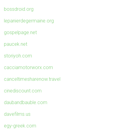
bossdroid.org
lepanierdegermaine.org
gospelpage.net
paucek.net
storiyoh.com
cacciamotorworx.com
canceltimesharenow.travel
cinediscount.com
daubandbauble.com
davefilms.us
egy-greek.com